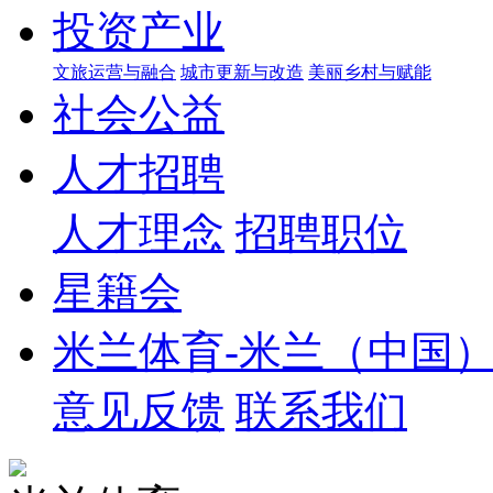
投资产业
文旅运营与融合
城市更新与改造
美丽乡村与赋能
社会公益
人才招聘
人才理念
招聘职位
星籍会
米兰体育-米兰（中国）
意见反馈
联系我们