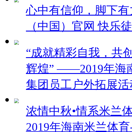
心中有信仰，脚下有力
（中国）官网 快乐徒
“成就精彩自我，共
辉煌” ——2019
集团员工户外拓展活
浓情中秋•情系米兰体
2019年海南米兰体