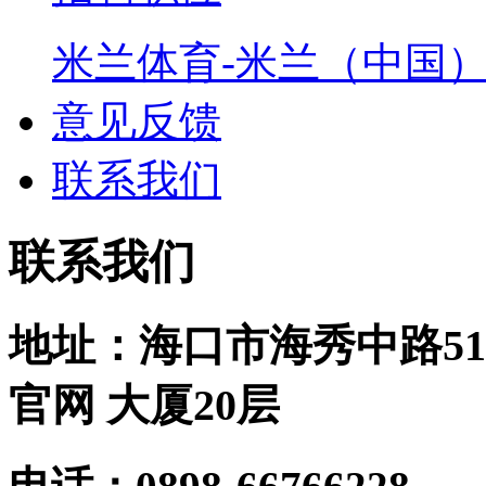
米兰体育-米兰（中国）
意见反馈
联系我们
联系我们
地址：海口市海秀中路51
官网 大厦20层