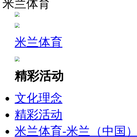
米兰体育
米兰体育
精彩活动
文化理念
精彩活动
米兰体育-米兰（中国）