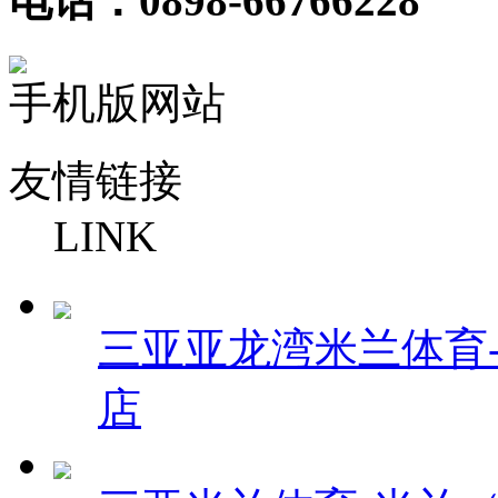
电话：0898-66766228
手机版网站
友情链接
LINK
三亚亚龙湾米兰体育
店