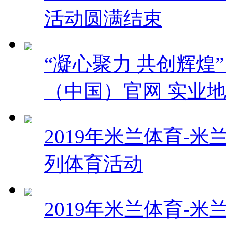
活动圆满结束
“凝心聚力 共创辉煌”
（中国）官网 实业
2019年米兰体育-
列体育活动
2019年米兰体育-