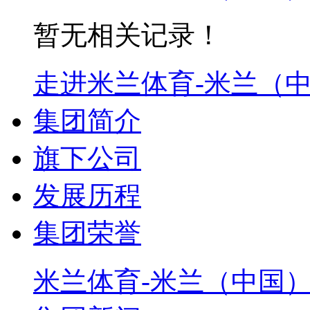
暂无相关记录！
走进米兰体育-米兰（
集团简介
旗下公司
发展历程
集团荣誉
米兰体育-米兰（中国）