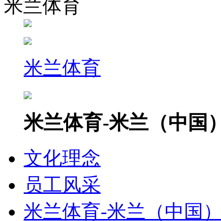
米兰体育
米兰体育
米兰体育-米兰（中国
文化理念
员工风采
米兰体育-米兰（中国）