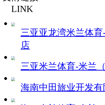
LINK
三亚亚龙湾米兰体育
店
三亚米兰体育-米兰
海南中田旅业开发有