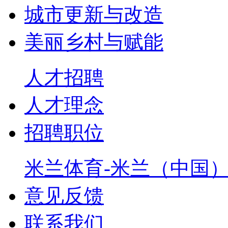
城市更新与改造
美丽乡村与赋能
人才招聘
人才理念
招聘职位
米兰体育-米兰（中国）
意见反馈
联系我们