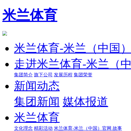
米兰体育
米兰体育-米兰（中国
走进米兰体育-米兰（
集团简介
旗下公司
发展历程
集团荣誉
新闻动态
集团新闻
媒体报道
米兰体育
文化理念
精彩活动
米兰体育-米兰（中国）官网 故事