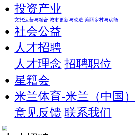
投资产业
文旅运营与融合
城市更新与改造
美丽乡村与赋能
社会公益
人才招聘
人才理念
招聘职位
星籍会
米兰体育-米兰（中国）
意见反馈
联系我们