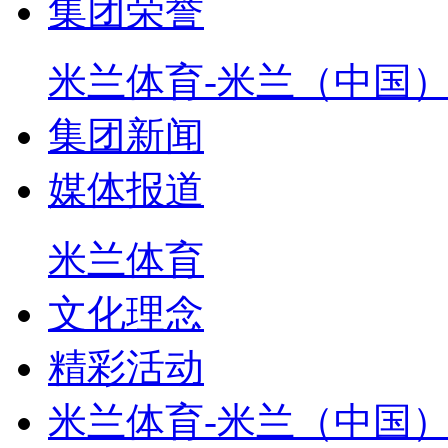
集团荣誉
米兰体育-米兰（中国）
集团新闻
媒体报道
米兰体育
文化理念
精彩活动
米兰体育-米兰（中国）