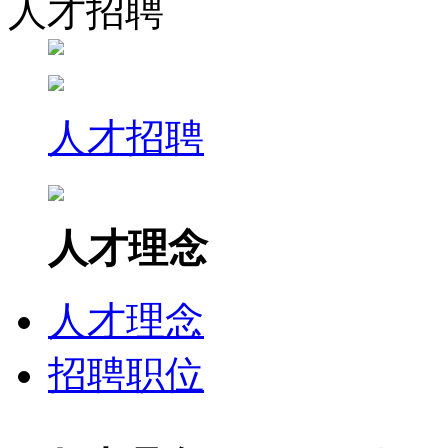
人才招聘
人才招聘
人才理念
人才理念
招聘职位