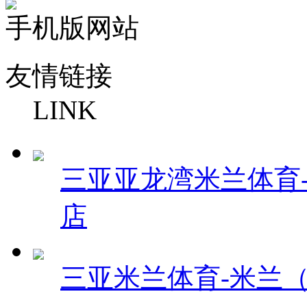
手机版网站
友情链接
LINK
三亚亚龙湾米兰体育
店
三亚米兰体育-米兰