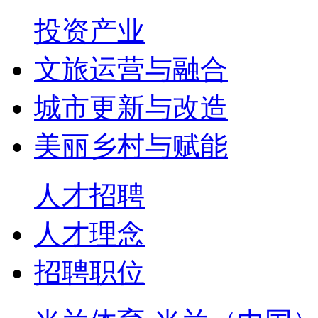
投资产业
文旅运营与融合
城市更新与改造
美丽乡村与赋能
人才招聘
人才理念
招聘职位